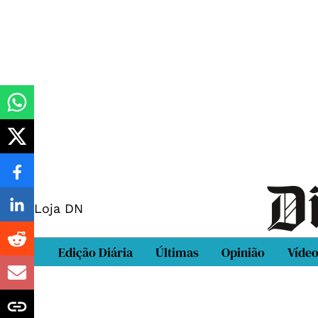
Loja DN
Edição Diária
Últimas
Opinião
Víde