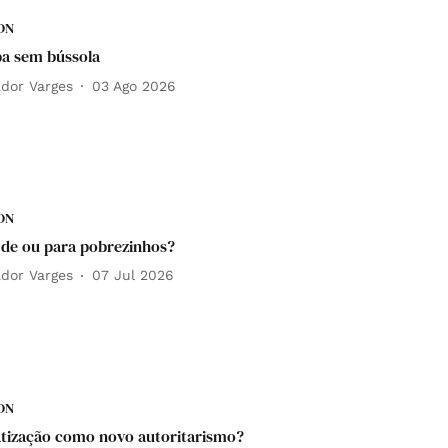
DN
a sem bússola
ador Varges
03 Ago 2026
DN
a de ou para pobrezinhos?
ador Varges
07 Jul 2026
DN
ização como novo autoritarismo?