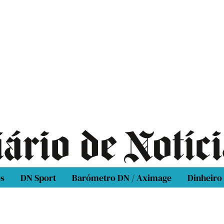
os
DN Sport
Barómetro DN / Aximage
Dinheiro