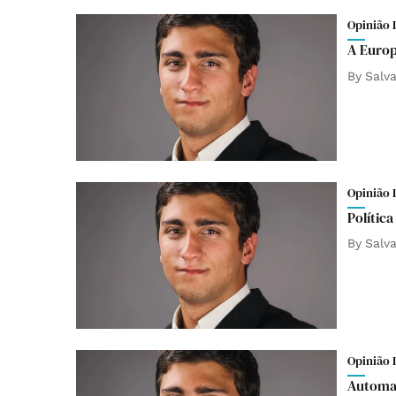
Opinião 
A Europ
By
Salv
Opinião 
Polític
By
Salv
Opinião 
Automat