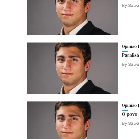
By
Salv
Opinião 
Paralis
By
Salv
Opinião 
O povo 
By
Salv