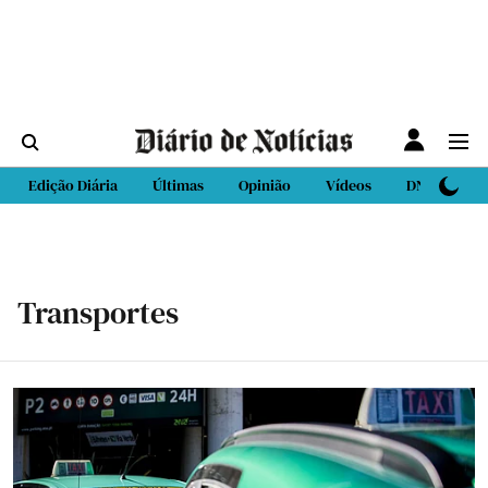
Edição Diária
Últimas
Opinião
Vídeos
DN Sport
Transportes