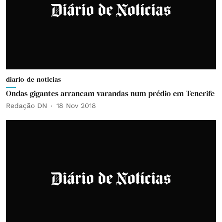
diario-de-noticias
Ondas gigantes arrancam varandas num prédio em Tenerife
Redação DN
18 Nov 2018