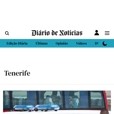
Edição Diária
Últimas
Opinião
Vídeos
DN Sport
Tenerife