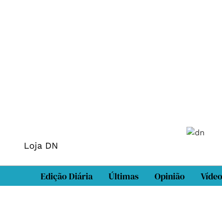
Loja DN
Edição Diária
Últimas
Opinião
Víde