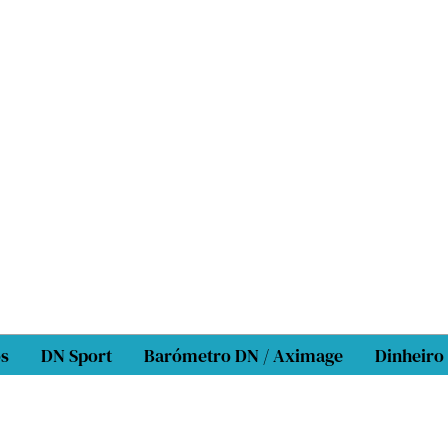
os
DN Sport
Barómetro DN / Aximage
Dinheiro