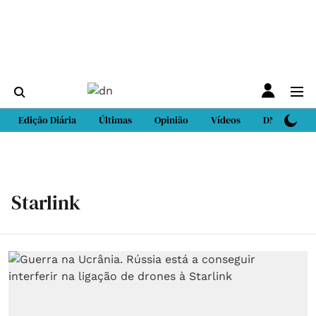
Edição Diária
Últimas
Opinião
Vídeos
DN Sport
Starlink