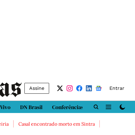
Assine
Entrar
 Vivo
DN Brasil
Conferências
DN LAB
Class
Casal encontrado morto em Sintra
Três feridos graves