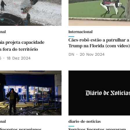
onal
Internacional
Cães-robô estão a patrulhar a
ia projeta capacidade
Trump na Florida (com vídeo)
 fora do território
DN
20 Nov 2024
ó
18 Dez 2024
onal
diario-de-noticias
 Secretos ucranianos.
Serviços Secretos apagaram