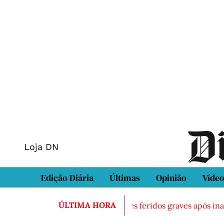
Loja DN
Edição Diária
Últimas
Opinião
Víde
ÚLTIMA HORA
trado morto em Sintra
Três feridos graves após inalação