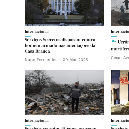
Internacional
Internaci
Serviços Secretos disparam contra
Ucrân
homem armado nas imediações da
mortífera
Casa Branca
César Av
Nuno Fernandes
09 Mar 2025
Internacional
Internaci
Serviços secretos lituanos preveem
Serviços