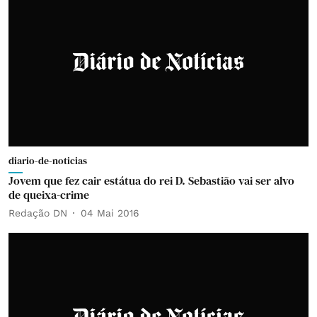
diario-de-noticias
Jovem que fez cair estátua do rei D. Sebastião vai ser alvo
de queixa-crime
Redação DN
04 Mai 2016