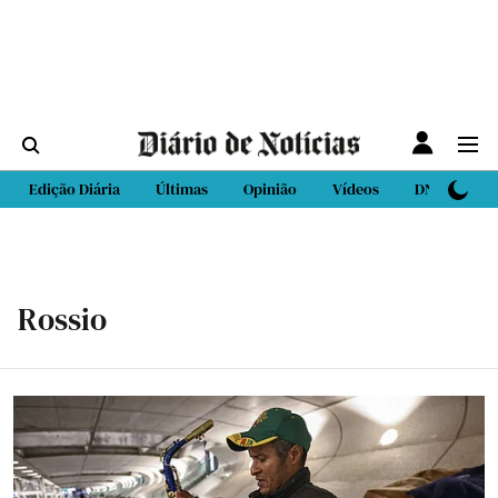
Edição Diária
Últimas
Opinião
Vídeos
DN Sport
Rossio