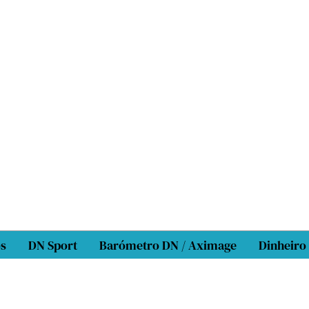
os
DN Sport
Barómetro DN / Aximage
Dinheiro