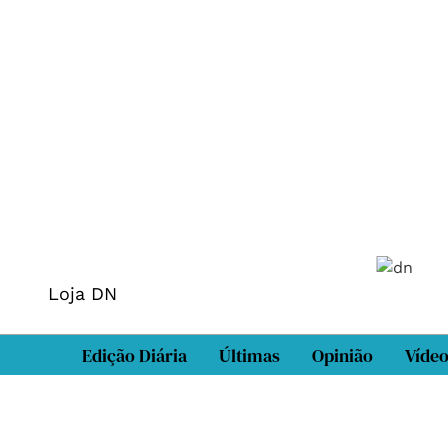
Loja DN
Edição Diária
Últimas
Opinião
Víde