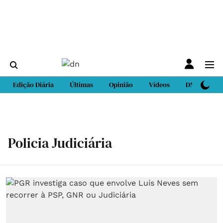
Edição Diária
Últimas
Opinião
Vídeos
DN Sport
Policia Judiciária