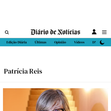
Edição Diária
Últimas
Opinião
Vídeos
DN Sport
Patrícia Reis