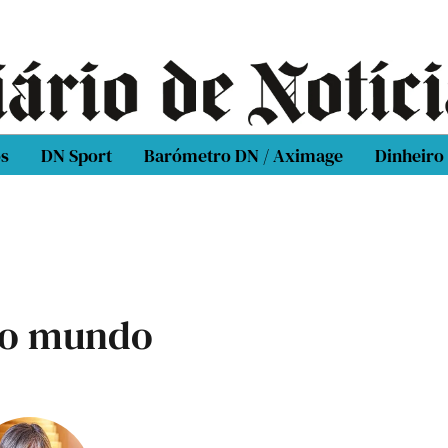
os
DN Sport
Barómetro DN / Aximage
Dinheiro
do mundo