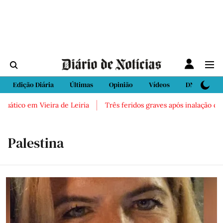
Edição Diária
Últimas
Opinião
Vídeos
DN Sport
o em Vieira de Leiria
Três feridos graves após inalação de vapor
Palestina