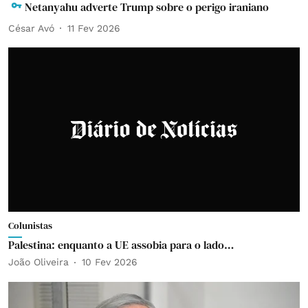
Netanyahu adverte Trump sobre o perigo iraniano
César Avó
11 Fev 2026
Colunistas
Palestina: enquanto a UE assobia para o lado…
João Oliveira
10 Fev 2026