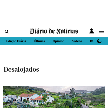
Edição Diária
Últimas
Opinião
Vídeos
DN Sport
Desalojados