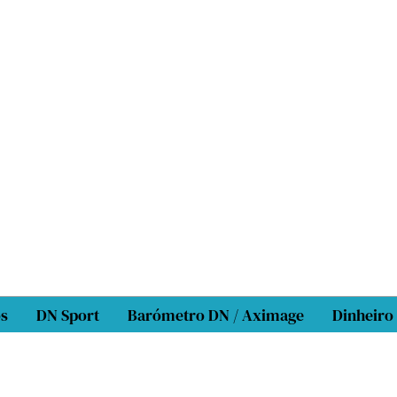
os
DN Sport
Barómetro DN / Aximage
Dinheiro