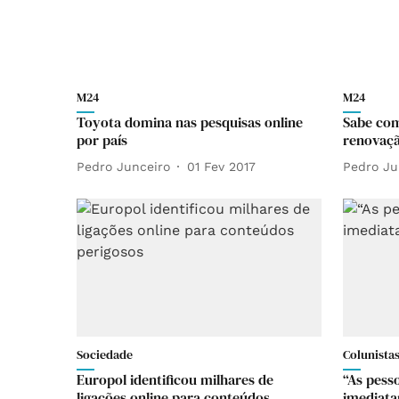
M24
M24
Toyota domina nas pesquisas online
Sabe com
por país
renovaçã
Pedro Junceiro
01 Fev 2017
Pedro Ju
Sociedade
Colunista
Europol identificou milhares de
“As pess
ligações online para conteúdos
imediat