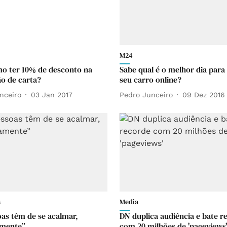
M24
o ter 10% de desconto na
Sabe qual é o melhor dia para
o de carta?
seu carro online?
nceiro
03 Jan 2017
Pedro Junceiro
09 Dez 2016
s
Media
oas têm de se acalmar,
DN duplica audiência e bate r
amente”
com 20 milhões de 'pageviews'