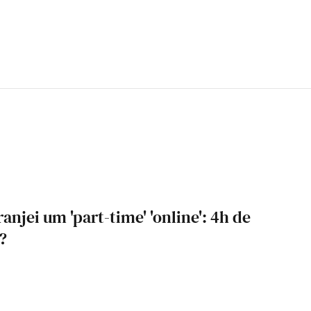
rranjei um 'part-time' 'online': 4h de
?