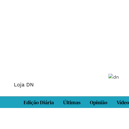
Loja DN
Edição Diária
Últimas
Opinião
Víde