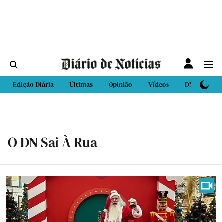
Edição Diária
Últimas
Opinião
Vídeos
DN Sport
O DN Sai À Rua