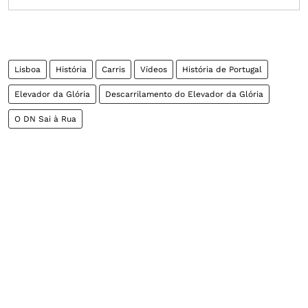
Lisboa
História
Carris
Vídeos
História de Portugal
Elevador da Glória
Descarrilamento do Elevador da Glória
O DN Sai à Rua