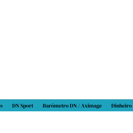
os
DN Sport
Barómetro DN / Aximage
Dinheiro