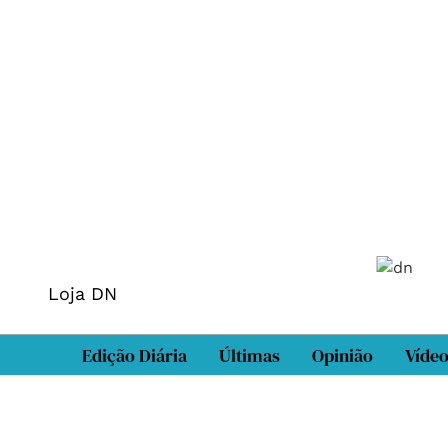
Loja DN
Edição Diária
Últimas
Opinião
Víde