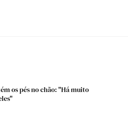
ém os pés no chão: "Há muito
eles"