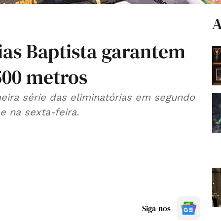
A
ias Baptista garantem
500 metros
eira série das eliminatórias em segundo
se na sexta-feira.
Siga-nos