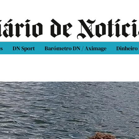
os
DN Sport
Barómetro DN / Aximage
Dinheiro