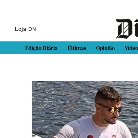
Loja DN
Edição Diária
Últimas
Opinião
Víde