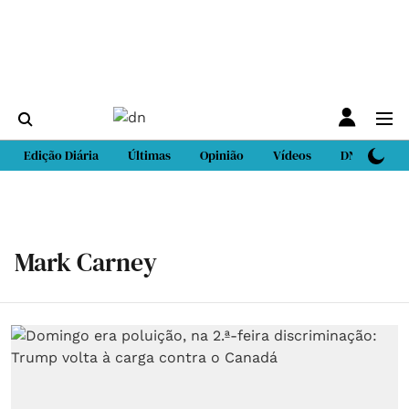
Edição Diária
Últimas
Opinião
Vídeos
DN Sport
Mark Carney