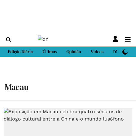
Edição Diária
Últimas
Opinião
Vídeos
DN Sport
Macau