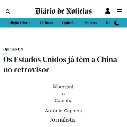
Edição Diária
Últimas
Opinião
Vídeos
DN Sport
Opinião DN
Os Estados Unidos já têm a China
no retrovisor
António Capinha
Jornalista