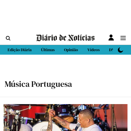
Edição Diária
Últimas
Opinião
Vídeos
DN Sport
Música Portuguesa