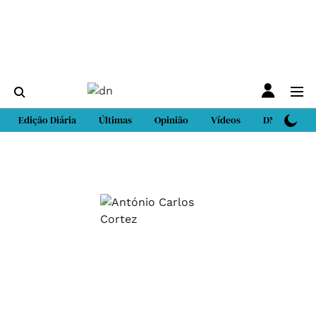
Edição Diária
Últimas
Opinião
Vídeos
DN Sport