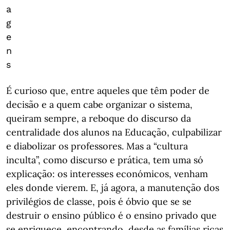
a
g
e
n
s
É curioso que, entre aqueles que têm poder de
decisão e a quem cabe organizar o sistema,
queiram sempre, a reboque do discurso da
centralidade dos alunos na Educação, culpabilizar
e diabolizar os professores. Mas a “cultura
inculta”, como discurso e prática, tem uma só
explicação: os interesses económicos, venham
eles donde vierem. E, já agora, a manutenção dos
privilégios de classe, pois é óbvio que se se
destruir o ensino público é o ensino privado que
se enriquece, encontrando, desde as famílias ricas