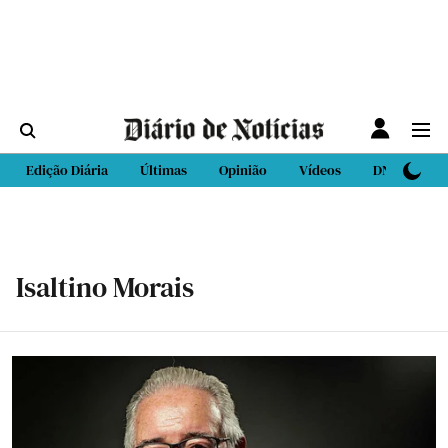
Edição Diária
Últimas
Opinião
Vídeos
DN Sport
Isaltino Morais