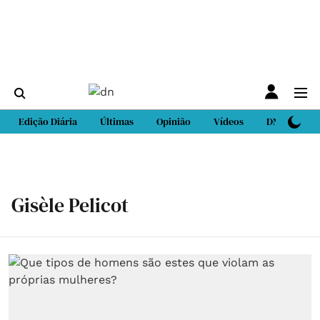
Edição Diária
Últimas
Opinião
Vídeos
DN Sport
Gisèle Pelicot