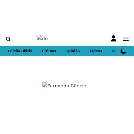
Edição Diária
Últimas
Opinião
Vídeos
DN Sport