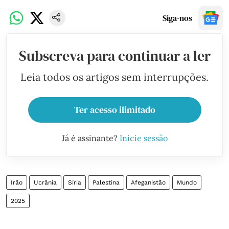
Siga-nos
Subscreva para continuar a ler
Leia todos os artigos sem interrupções.
Ter acesso ilimitado
Já é assinante?
Inicie sessão
Irão
Ucrânia
Síria
Palestina
Afeganistão
Mundo
2025