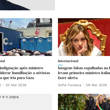
onal
Internacional
indignação após ministro
Imagens falsas espalhadas na 
 liderar humilhação a ativistas
levam primeira-ministra italia
ha que iria para Gaza
fazer alerta
ó
20 Mai 2026
Sofia Fonseca
06 Mai 2026