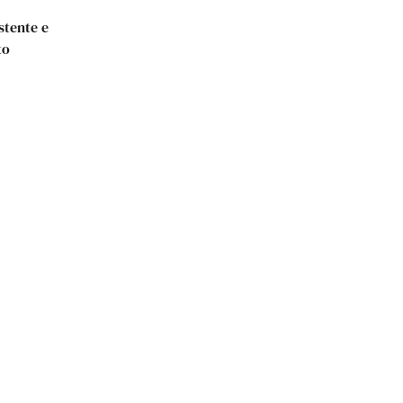
stente e
to