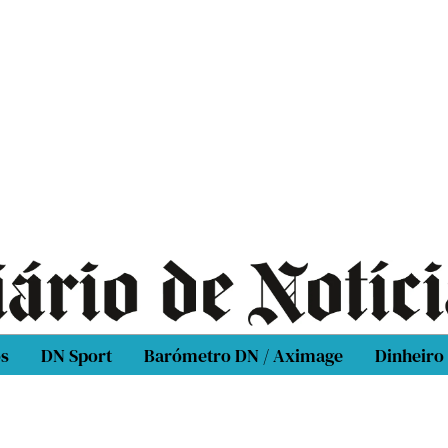
os
DN Sport
Barómetro DN / Aximage
Dinheiro