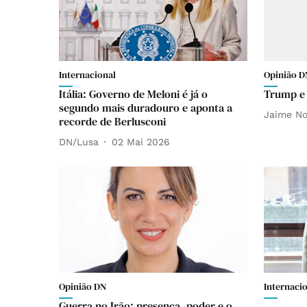
Internacional
Opinião D
Itália: Governo de Meloni é já o
Trump e
segundo mais duradouro e aponta a
Jaime No
recorde de Berlusconi
DN/Lusa
02 Mai 2026
Opinião DN
Internaci
Guerra no Irão: presença, poder e o