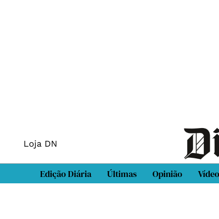
Loja DN
Edição Diária
Últimas
Opinião
Víde