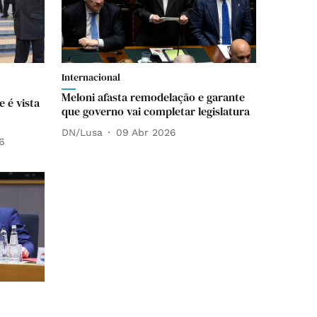
Internacional
Meloni afasta remodelação e garante
e é vista
que governo vai completar legislatura
DN/Lusa
09 Abr 2026
6