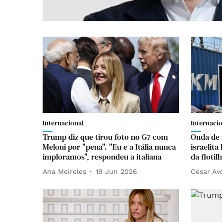
Internacional
Internaci
Trump diz que tirou foto no G7 com
Onda de 
Meloni por "pena". "Eu e a Itália nunca
israelita
imploramos", respondeu a italiana
da flotil
Ana Meireles
19 Jun 2026
César Av