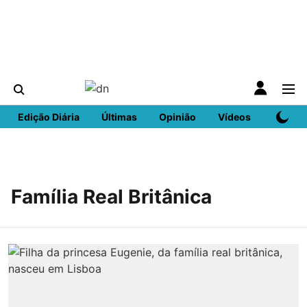
Edição Diária
Últimas
Opinião
Vídeos
DN Spo
Família Real Britânica