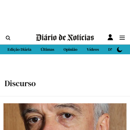
Edição Diária
Últimas
Opinião
Vídeos
DN Sport
Discurso