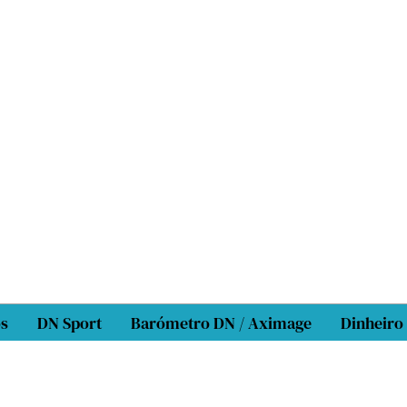
os
DN Sport
Barómetro DN / Aximage
Dinheiro