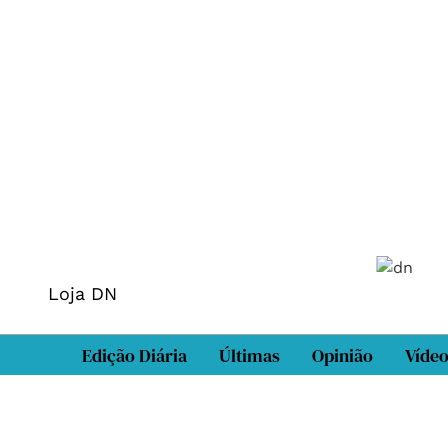
Loja DN
Edição Diária
Últimas
Opinião
Víde