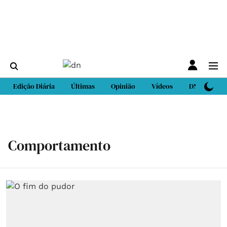
Edição Diária
Últimas
Opinião
Vídeos
DN Sport
Comportamento