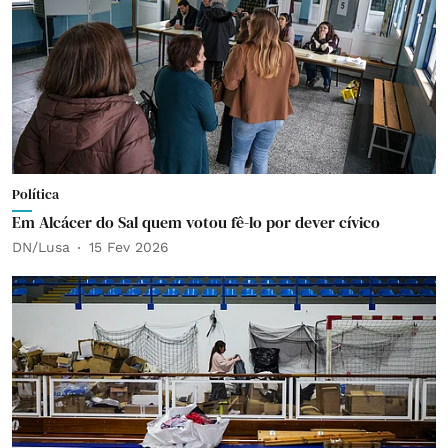
Política
Em Alcácer do Sal quem votou fê-lo por dever cívico
DN/Lusa
15 Fev 2026