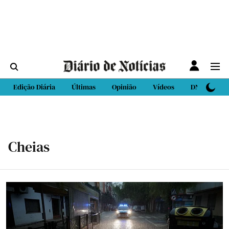
Edição Diária
Últimas
Opinião
Vídeos
DN Sport
Cheias