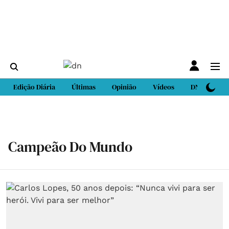
Edição Diária
Últimas
Opinião
Vídeos
DN Sport
Campeão Do Mundo