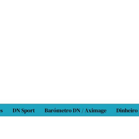
os
DN Sport
Barómetro DN / Aximage
Dinheiro