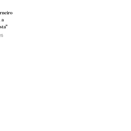
arneiro
 a
sta"
25