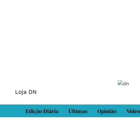
Loja DN
Edição Diária
Últimas
Opinião
Víde