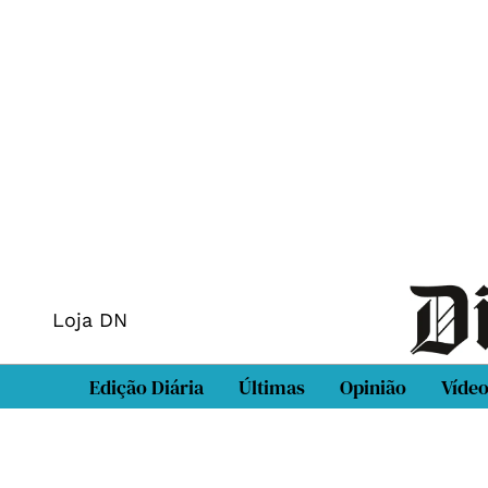
Loja DN
Edição Diária
Últimas
Opinião
Víde