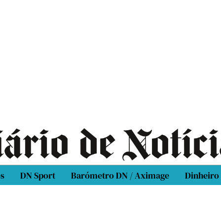
os
DN Sport
Barómetro DN / Aximage
Dinheiro