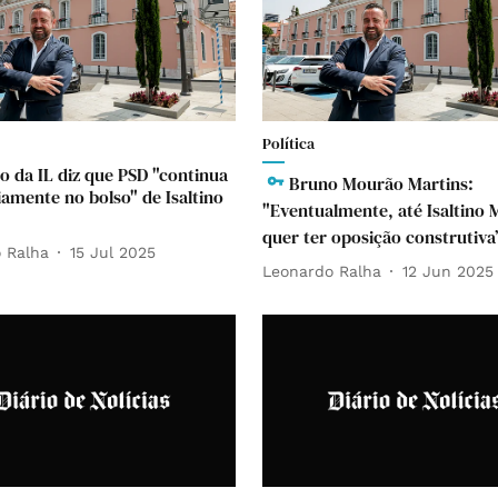
Política
o da IL diz que PSD "continua
Bruno Mourão Martins:
iamente no bolso" de Isaltino
"Eventualmente, até Isaltino 
quer ter oposição construtiva
 Ralha
15 Jul 2025
Leonardo Ralha
12 Jun 2025