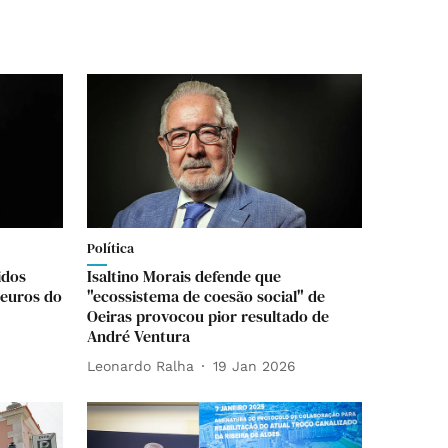
Política
idos
Isaltino Morais defende que
 euros do
"ecossistema de coesão social" de
Oeiras provocou pior resultado de
André Ventura
Leonardo Ralha
19 Jan 2026