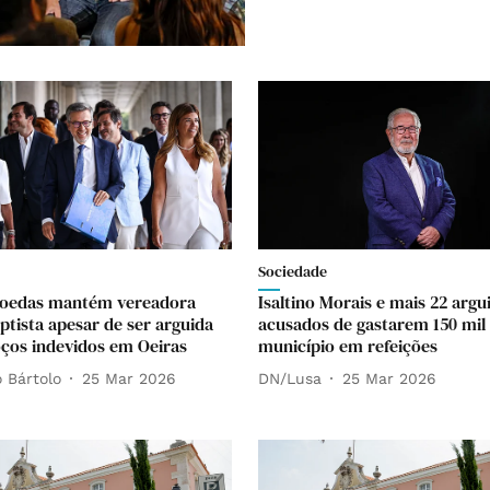
Sociedade
Moedas mantém vereadora
Isaltino Morais e mais 22 argu
ptista apesar de ser arguida
acusados de gastarem 150 mil
ços indevidos em Oeiras
município em refeições
 Bártolo
25 Mar 2026
DN/Lusa
25 Mar 2026