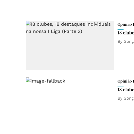
Opinião 
18 clube
By
Gonç
Opinião 
18 clube
By
Gonç