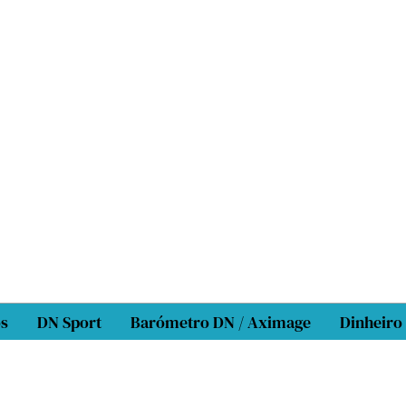
os
DN Sport
Barómetro DN / Aximage
Dinheiro