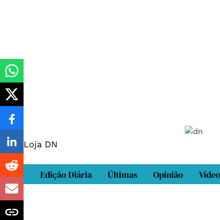
Loja DN
Edição Diária
Últimas
Opinião
Víde