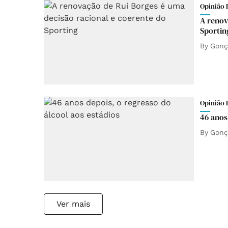
Opinião 
A renov
Sporting⁣
By
Gonç
Opinião 
46 anos
By
Gonç
Ver mais