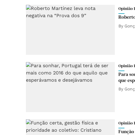
Opinião 
Roberto
By
Gonç
Opinião 
Para so
que esp
By
Gonç
Opinião 
Função c