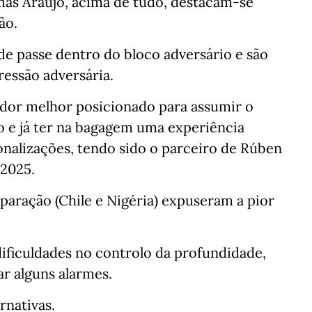
más Araújo, acima de tudo, destacam-se
o. ⁣⁣⠀
de passe dentro do bloco adversário e são
ressão adversária.⁣⁣⠀
gador melhor posicionado para assumir o
o e já ter na bagagem uma experiência
ionalizações, tendo sido o parceiro de Rúben
2025.⁣⁣⠀
paração (Chile e Nigéria) expuseram a pior
dificuldades no controlo da profundidade,
r alguns alarmes.⁣⁣⠀
rnativas.⁣⁣⠀