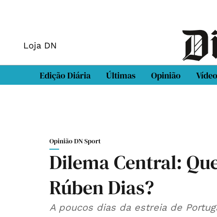
Loja DN
Edição Diária
Últimas
Opinião
Víde
Opinião DN Sport
Dilema Central: Qu
Rúben Dias?⁣⁣
A poucos dias da estreia de Portu