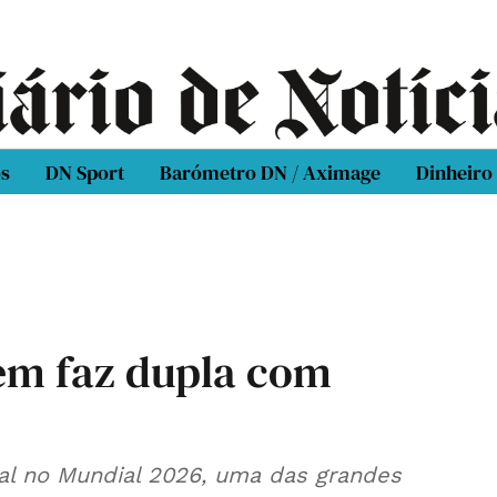
os
DN Sport
Barómetro DN / Aximage
Dinheiro
em faz dupla com
gal no Mundial 2026, uma das grandes