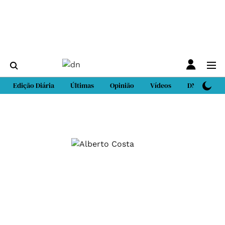
Edição Diária
Últimas
Opinião
Vídeos
DN Sport