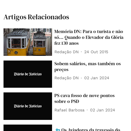
Artigos Relacionados
Memória DN: Para o turista e não
só... Quando o Elevador da Glória
fez 130 anos
Redação DN
24 Out 2015
Sobem salários, mas também os
preços
Redação DN
02 Jan 2024
PS cava fosso de nove pontos
sobre o PSD
Rafael Barbosa
02 Jan 2024
Os Aviadores da travessia do