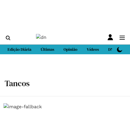
Edição Diária
Últimas
Opinião
Vídeos
DN Sport
Tancos