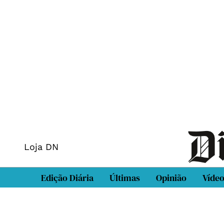
Loja DN
Edição Diária
Últimas
Opinião
Víde