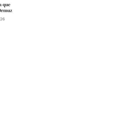
a que
 Ormuz
026