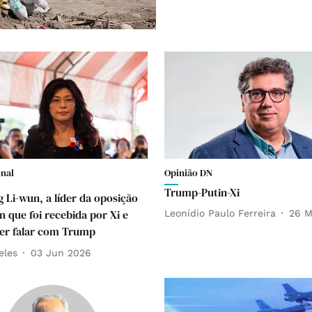
onal
Opinião DN
Trump-Putin-Xi
 Li-wun, a líder da oposição
n que foi recebida por Xi e
Leonídio Paulo Ferreira
26 M
er falar com Trump
eles
03 Jun 2026