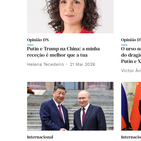
Opinião DN
Opinião D
Putin e Trump na China: a minha
O urso n
receção é melhor que a tua
do dragão
Putin e X
Helena Tecedeiro
21 Mai 2026
Victor Ân
Internacional
Internaci