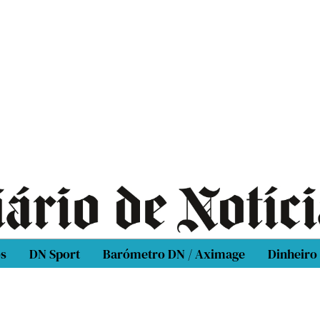
os
DN Sport
Barómetro DN / Aximage
Dinheiro