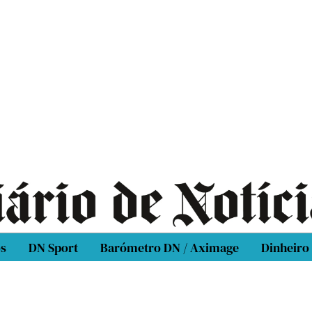
os
DN Sport
Barómetro DN / Aximage
Dinheiro