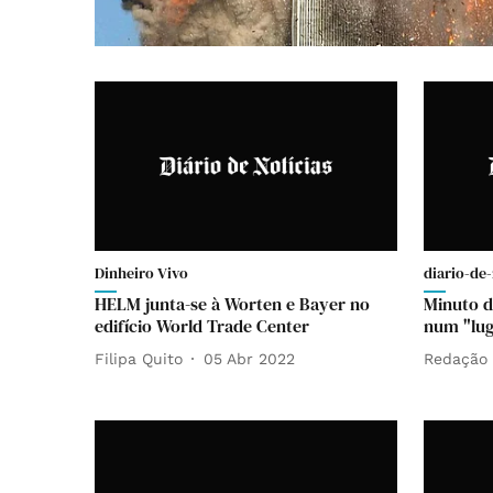
Dinheiro Vivo
diario-de-
HELM junta-se à Worten e Bayer no
Minuto d
edifício World Trade Center
num "lug
Filipa Quito
05 Abr 2022
Redação