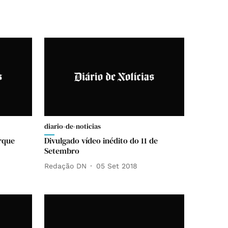
diario-de-noticias
rque
Divulgado vídeo inédito do 11 de
Setembro
Redação DN
05 Set 2018