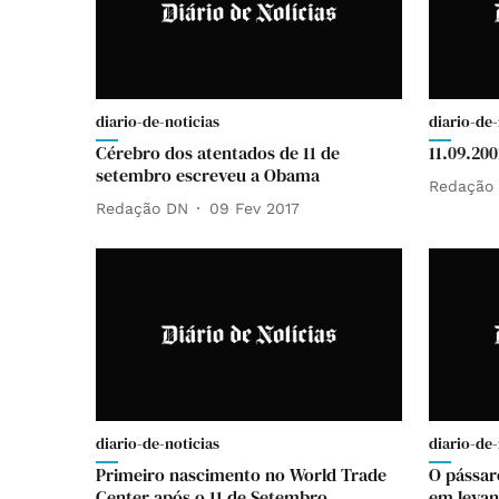
diario-de-noticias
diario-de-
Cérebro dos atentados de 11 de
11.09.20
setembro escreveu a Obama
Redação
Redação DN
09 Fev 2017
diario-de-noticias
diario-de-
Primeiro nascimento no World Trade
O pássar
Center após o 11 de Setembro
em levan