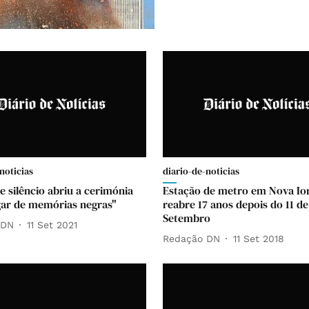
noticias
diario-de-noticias
e silêncio abriu a cerimónia
Estação de metro em Nova Io
ar de memórias negras"
reabre 17 anos depois do 11 de
Setembro
 DN
11 Set 2021
Redação DN
11 Set 2018