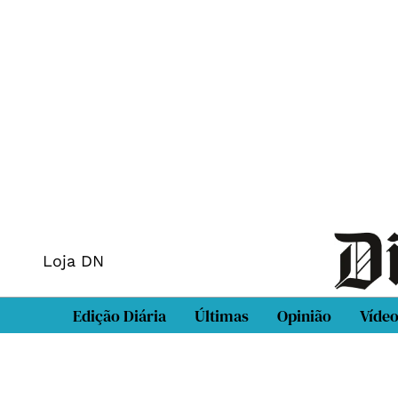
Loja DN
Edição Diária
Últimas
Opinião
Víde