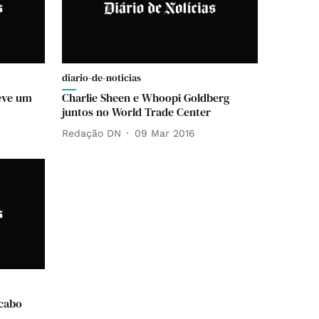
diario-de-noticias
eve um
Charlie Sheen e Whoopi Goldberg
juntos no World Trade Center
Redação DN
09 Mar 2016
 cabo