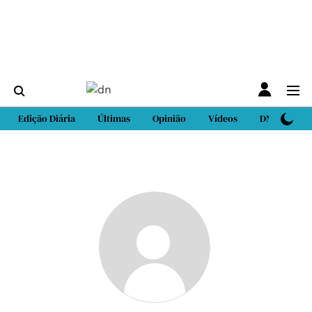
Edição Diária
Últimas
Opinião
Vídeos
DN Sport