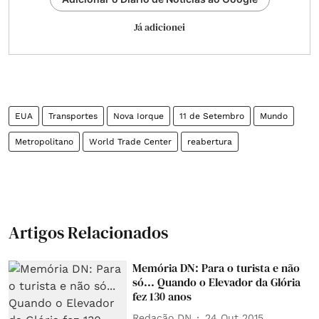
Já adicionei
EUA
Transportes
Nova Iorque
11 de Setembro
Mundo
Metropolitano
World Trade Center
reabertura
Artigos Relacionados
Memória DN: Para o turista e não
só... Quando o Elevador da Glória
fez 130 anos
Redação DN
24 Out 2015