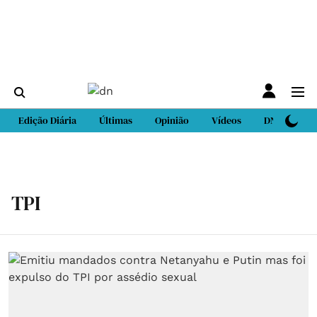
Edição Diária
Últimas
Opinião
Vídeos
DN Sport
TPI