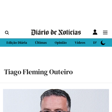
Edição Diária
Últimas
Opinião
Vídeos
DN Sport
Tiago Fleming Outeiro