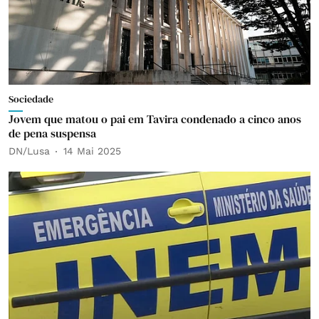
Sociedade
Jovem que matou o pai em Tavira condenado a cinco anos
de pena suspensa
DN/Lusa
14 Mai 2025