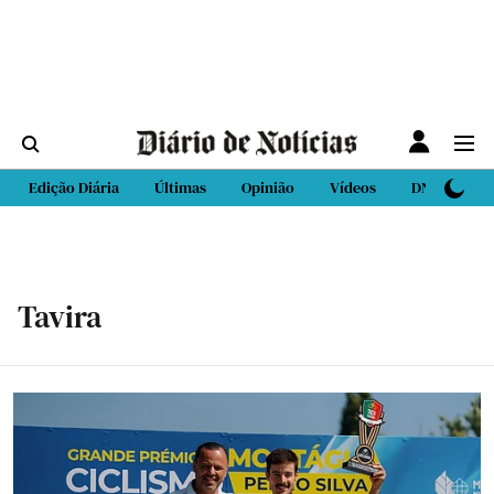
Edição Diária
Últimas
Opinião
Vídeos
DN Sport
Tavira