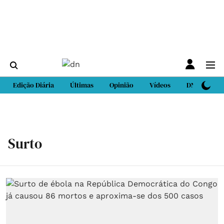
Edição Diária
Últimas
Opinião
Vídeos
DN Sport
Surto